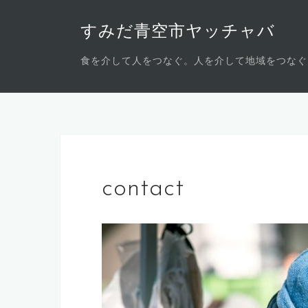
コ
ン
すみだ青空市ヤッチャバ
テ
食を介して人をつなぐ。人を介して地域をつなぐ
ン
ツ
へ
ス
キ
ッ
プ
contact