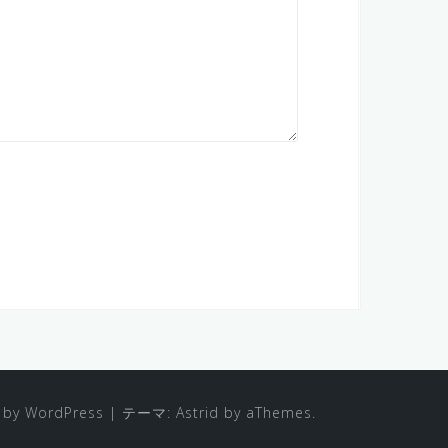
 by WordPress
|
テーマ:
Astrid
by aThemes.