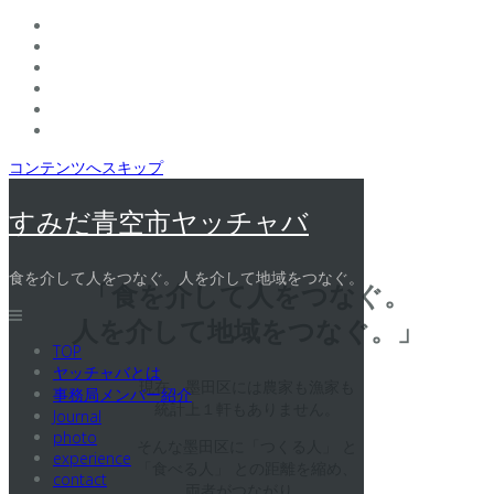
コンテンツへスキップ
すみだ青空市ヤッチャバ
食を介して人をつなぐ。人を介して地域をつなぐ。
「食を介して人をつなぐ。
人を介して地域をつなぐ。」
TOP
ヤッチャバとは
現在、墨田区には農家も漁家も
事務局メンバー紹介
統計上１軒もありません。
Journal
photo
そんな墨田区に「つくる人」 と
experience
「食べる人」 との距離を縮め、
contact
両者がつながり、