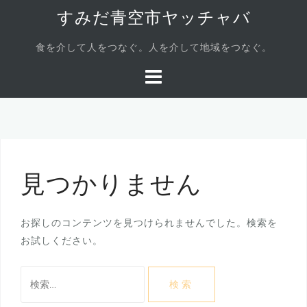
コ
すみだ青空市ヤッチャバ
ン
テ
食を介して人をつなぐ。人を介して地域をつなぐ。
ン
ツ
へ
ス
キ
ッ
プ
見つかりません
お探しのコンテンツを見つけられませんでした。検索を
お試しください。
検
索